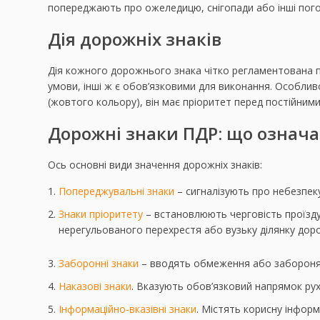
попереджають про ожеледицю, снігопади або інші пого
Дія дорожніх знаків
Дія кожного дорожнього знака чітко регламентована п
умови, інші ж є обов’язковими для виконання. Особлив
(жовтого кольору), він має пріоритет перед постійними
Дорожні знаки ПДР: що означ
Ось основні види значення дорожніх знаків:
Попереджувальні знаки
– cигналізують про небезпеку
Знаки пріоритету
– встановлюють черговість проїзду
нерегульованого перехрестя або вузьку ділянку дорог
Заборонні знаки
– вводять обмеження або забороняют
Наказові знаки
. Вказують обов’язковий напрямок рух
Інформаційно-вказівні знаки
. Містять корисну інформ