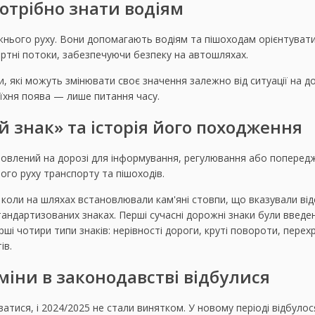
отрібно знати водіям
нього руху. Вони допомагають водіям та пішоходам орієнтуват
тні потоки, забезпечуючи безпеку на автошляхах.
 які можуть змінювати своє значення залежно від ситуації на дор
їхня поява — лише питання часу.
 знак» та історія його походження
новлений на дорозі для інформування, регулювання або попередж
ого руху транспорту та пішоходів.
ї, коли на шляхах встановлювали кам'яні стовпи, що вказували від
андартизованих знаках. Перші сучасні дорожні знаки були введені 
і чотири типи знаків: нерівності дороги, круті повороти, перехре
ів.
зміни в законодавстві відбулися
тися, і 2024/2025 не стали винятком. У новому періоді відбулос