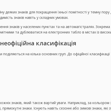
у деяких знаків для покращення їхньої помітності у темну пору
имість знаків навіть у складних умовах.
лення знаків у населених пунктах та на автомагістралях. Зокрема
мітними та дублюватися на електронних табло в містах із висок
а неофіційна класифікація
 поділяються на кілька основних груп. До офіційної класифікації
л дорожніх знаків, який також вартий уваги. Наприклад, за кольор
 прямокутні знаки. Існують навіть сезонні або зимові знаки, які 