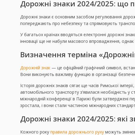
Дорожні знаки 2024/2025: що п
Дорожні знаки є основним засобом регулювання дорож
попереджають про небезпеку та спрямовують транспор
У багатьох країнах вводяться електронні дорожні знаки,
інновації ще не набули масового впровадження, однак 
Визначення терміна «Дорожній
Дорожній знак
— це офіційний графічний символ, вста
Вони виконують важливу функцію в організації безпечн
Історія дорожніх знаків сягає ще часів Римської імпері
автомобільного транспорту з’явилася необхідність у ст
міжнародній конференції в Парижі були затверджені перш
зростала, і вони стали частиною міжнародних стандарт
Дорожні знаки 2024/2025: які 
Кожного року
правила дорожнього руху
можуть змінюва