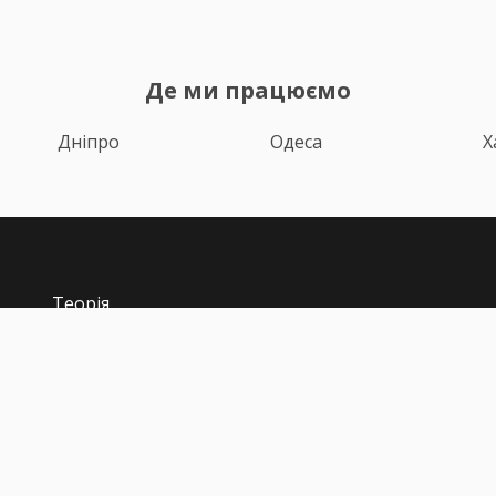
Де ми працюємо
Дніпро
Одеса
Х
Теорія
Тести ПДР
Онлайн навчання
З
Автоінструктори
Відгуки
i
Блог
Про нас