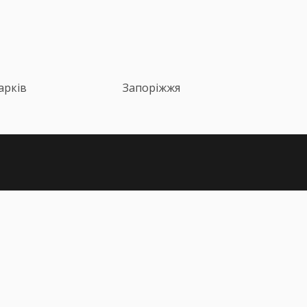
арків
Запоріжжя
алишилися питання?
+38 (067) 617-43-91
nfo@pdr-online.com.ua