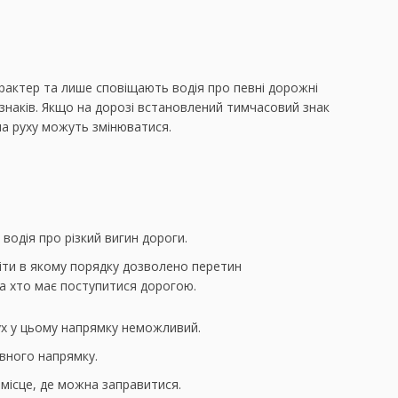
актер та лише сповіщають водія про певні дорожні
знаків. Якщо на дорозі встановлений тимчасовий знак
ила руху можуть змінюватися.
водія про різкий вигин дороги.
міти в якому порядку дозволено перетин
, а хто має поступитися дорогою.
ух у цьому напрямку неможливий.
евного напрямку.
 місце, де можна заправитися.