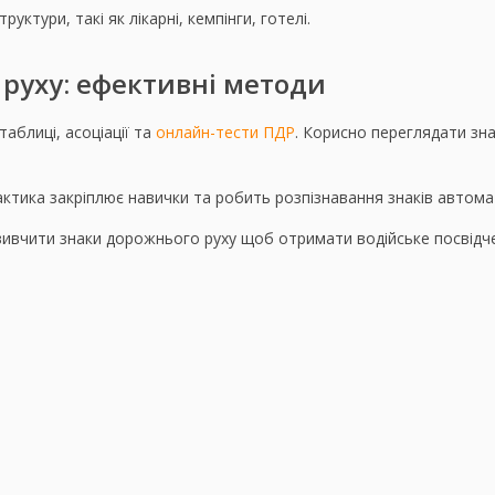
ктури, такі як лікарні, кемпінги, готелі.
руху: ефективні методи
аблиці, асоціації та
онлайн-тести ПДР
. Корисно переглядати зн
тика закріплює навички та робить розпізнавання знаків автома
вивчити знаки дорожнього руху щоб отримати водійське посвід