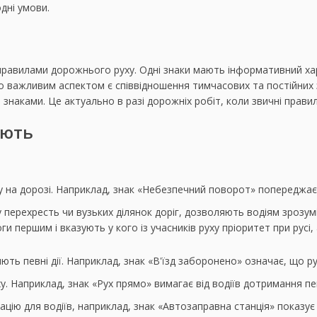
дні умови.
равилами дорожнього руху. Одні знаки мають інформативний хар
о важливим аспектом є співвідношення тимчасових та постійних 
 знаками. Це актуально в разі дорожніх робіт, коли звичні прав
ають
 на дорозі. Наприклад, знак «Небезпечний поворот» попереджає 
 перехресть чи вузьких ділянок доріг, дозволяють водіям зрозу
и першим і вказують у кого із учасників руху пріоритет при русі
ь певні дії. Наприклад, знак «В'їзд заборонено» означає, що р
у. Наприклад, знак «Рух прямо» вимагає від водіїв дотримання п
ацію для водіїв, наприклад, знак «Автозаправна станція» показує