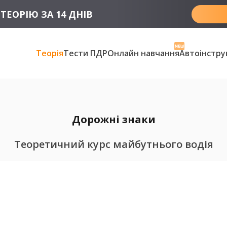
ТЕОРІЮ ЗА 14 ДНІВ
Теорія
Тести ПДР
Онлайн навчання
Автоінстру
Дорожні знаки
Теоретичний курс майбутнього водія