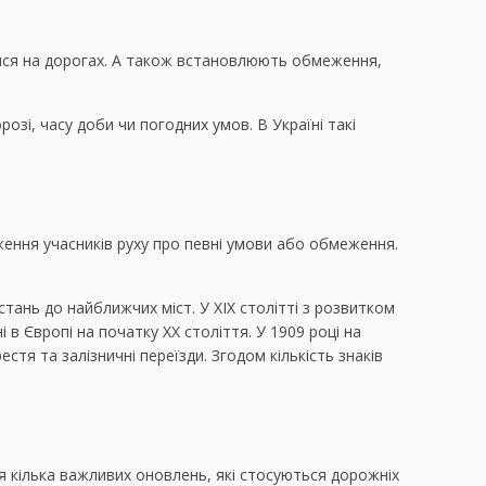
ися на дорогах. А також встановлюють обмеження,
озі, часу доби чи погодних умов. В Україні такі
ення учасників руху про певні умови або обмеження.
стань до найближчих міст. У XIX столітті з розвитком
в Європі на початку XX століття. У 1909 році на
стя та залізничні переїзди. Згодом кількість знаків
я кілька важливих оновлень, які стосуються дорожніх