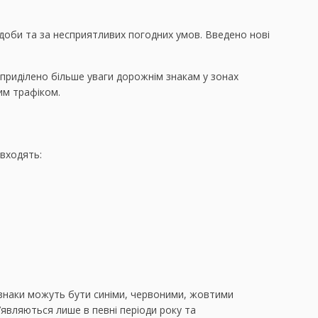
 доби та за несприятливих погодних умов. Введено нові
 приділено більше уваги дорожнім знакам у зонах
им трафіком.
 входять:
ом знаки можуть бути синіми, червоними, жовтими
з’являються лише в певні періоди року та