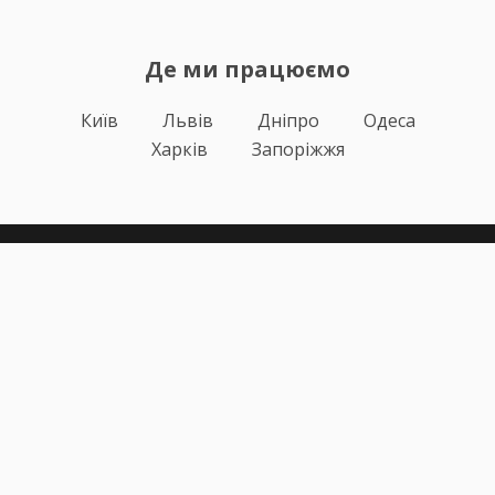
Де ми працюємо
Київ
Львів
Дніпро
Одеса
Харків
Запоріжжя
Теорія
Тести ПДР
Онлайн навчання
Автоінструктори
Відгуки
Блог
Про нас
Статистика за день
Підписка ПДР ОНЛАЙН
Політика конфіденційності
Публічна оферта
Залишилися питання?
+38 (067) 617-43-91
info@pdr-online.com.ua