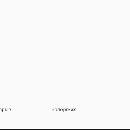
арків
Запоріжжя