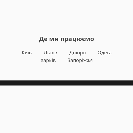
Де ми працюємо
Київ
Львів
Дніпро
Одеса
Харків
Запоріжжя
Теорія
Тести ПДР
Онлайн навчання
Автоінструктори
Відгуки
Блог
Про нас
Статистика за день
Підписка ПДР ОНЛАЙН
Політика конфіденційності
Публічна оферта
Залишилися питання?