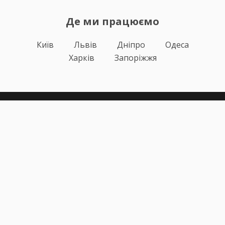
Де ми працюємо
Київ
Львів
Дніпро
Одеса
Харків
Запоріжжя
Теорія
Тести ПДР
Онлайн навчання
Автоінструктори
Відгуки
Блог
Про нас
Статистика за день
Підписка ПДР ОНЛАЙН
Політика конфіденційності
Публічна оферта
Залишилися питання?
+38 (067) 617-43-91
info@pdr-online.com.ua