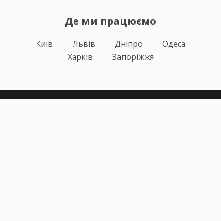
Де ми працюємо
Київ
Львів
Дніпро
Одеса
Харків
Запоріжжя
Теорія
Тести ПДР
Онлайн навчання
Автоінструктори
Відгуки
Блог
Про нас
Статистика за день
Підписка ПДР ОНЛАЙН
Політика конфіденційності
Публічна оферта
Залишилися питання?
+38 (067) 617-43-91
info@pdr-online.com.ua