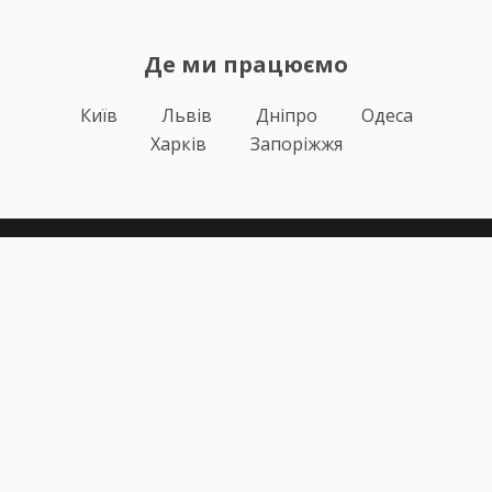
Де ми працюємо
Київ
Львів
Дніпро
Одеса
Харків
Запоріжжя
Теорія
Тести ПДР
Онлайн навчання
Автоінструктори
Відгуки
Блог
Про нас
Статистика за день
Підписка ПДР ОНЛАЙН
Політика конфіденційності
Публічна оферта
Залишилися питання?
+38 (067) 617-43-91
info@pdr-online.com.ua