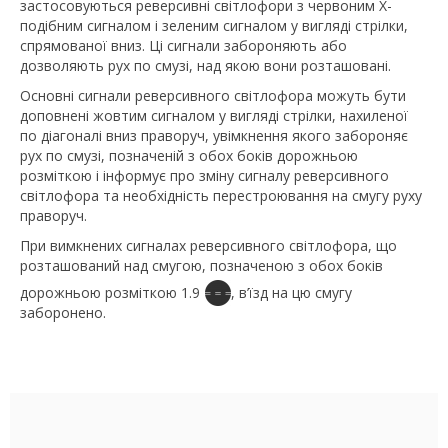
застосовуються реверсивні світлофори з червоним Х-
подібним сигналом і зеленим сигналом у вигляді стрілки,
спрямованої вниз. Ці сигнали забороняють або
дозволяють рух по смузі, над якою вони розташовані.
Основні сигнали реверсивного світлофора можуть бути
доповнені жовтим сигналом у вигляді стрілки, нахиленої
по діагоналі вниз праворуч, увімкнення якого забороняє
рух по смузі, позначеній з обох боків дорожньою
розміткою і інформує про зміну сигналу реверсивного
світлофора та необхідність перестроювання на смугу руху
праворуч.
При вимкнених сигналах реверсивного світлофора, що
розташований над смугою, позначеною з обох боків
дорожньою розміткою 1.9
, в’їзд на цю смугу
заборонено.