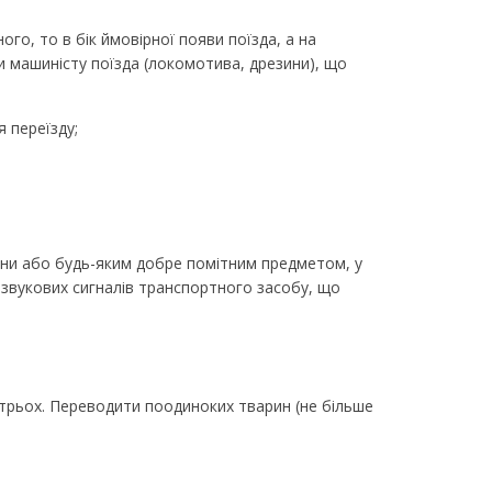
го, то в бік ймовірної появи поїзда, а на
ки машиністу поїзда (локомотива, дрезини), що
 переїзду;
нини або будь-яким добре помітним предметом, у
 звукових сигналів транспортного засобу, що
 трьох. Переводити поодиноких тварин (не більше