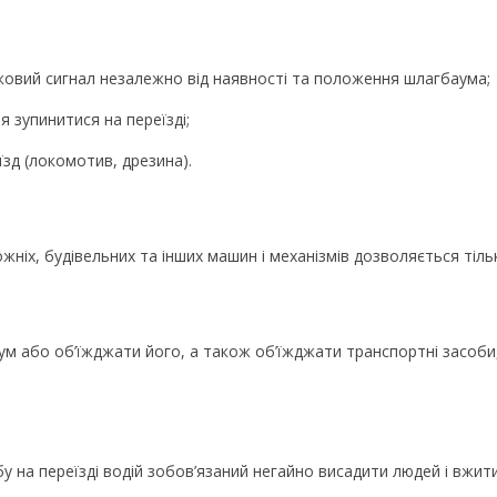
ковий сигнал незалежно від наявності та положення шлагбаума;
я зупинитися на переїзді;
зд (локомотив, дрезина).
жніх, будівельних та інших машин і механізмів дозволяється тіль
 або об’їжджати його, а також об’їжджати транспортні засоби, 
 на переїзді водій зобов’язаний негайно висадити людей і вжити 