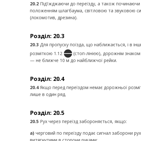
20.2
Під’їжджаючи до переїзду, а також починаючи р
положенням шлагбаума, світловою та звуковою сиг
(локомотив, дрезина).
Розділ: 20.3
20.3
Для пропуску поїзда, що наближається, і в ін
розміткою 1.12
(стоп-лінією), дорожнім знаком 
— не ближче 10 м до найближчої рейки.
Розділ: 20.4
20.4
Якщо перед переїздом немає дорожньої розмітк
лише в один ряд.
Розділ: 20.5
20.5
Рух через переїзд забороняється, якщо:
а)
черговий по переїзду подає сигнал заборони рух
витягнутими в сторони руками;