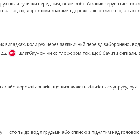
ух після зупинки перед ним, водій зобов’язаний керуватися вказі
налізацією, дорожніми знаками і дорожньою розміткою, а також
ших випадках, коли рух через залізничний переїзд заборонено, в
2.2
, шлагбаумом чи світлофором так, щоб бачити сигнали, а
и або дорожніх знаків, що визначають кількість смуг руху, рух 
у — стоїть до водія грудьми або спиною з піднятим над голово