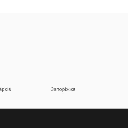
арків
Запоріжжя