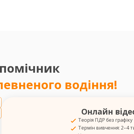
 помічник
впевненого водіння!
Онлайн віде
Теорія ПДР без графіку
Термін вивчення: 2–4 т