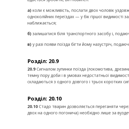
а)
коли є можливість, послати двох чоловік уздовж 
одноколійних переїздах — у бік гіршої видимості з
наближається;
б)
залишатися біля транспортного засобу і, подаючи
в)
у разі появи поїзда бігти йому назустріч, подаюч
Розділ: 20.9
20.9
Сигналом зупинки поїзда (локомотива, дрезини
темну пору доби і в умовах недостатньої видимост
складаються з одного довгого і трьох коротких сиг
Розділ: 20.10
20.10
Стадо тварин дозволяється переганяти через 
двох на одного погонича) необхідно лише за вуздеч