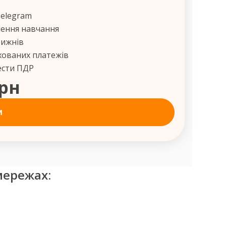
Telegram
шення навчання
тижнів
хованих платежів
ести ПДР
грн
и
мережах: