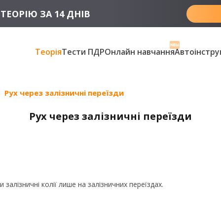
ТЕОРІЮ ЗА 14 ДНІВ
Теорія
Тести ПДР
Онлайн навчання
Автоінстру
Рух через залізничні переїзди
Рух через залізничні переїзди
залізничні колії лише на залізничних переїздах.