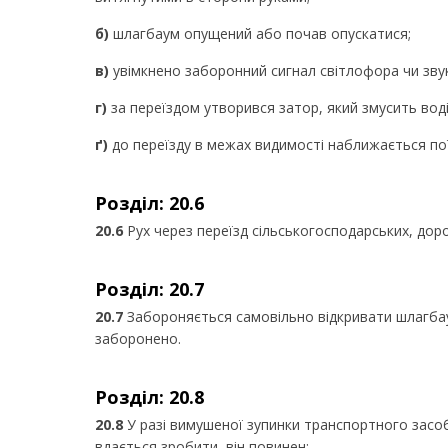
б)
шлагбаум опущений або почав опускатися;
в)
увімкнено заборонний сигнал світлофора чи зву
г)
за переїздом утворився затор, який змусить воді
ґ)
до переїзду в межах видимості наближається пої
Розділ: 20.6
20.6
Рух через переїзд сільськогосподарських, доро
Розділ: 20.7
20.7
Забороняється самовільно відкривати шлагбаум
заборонено.
Розділ: 20.8
20.8
У разі вимушеної зупинки транспортного засобу
вдається зробити, він повинен: