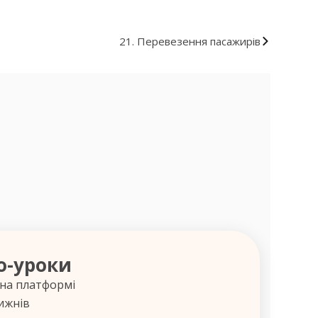
21. Перевезення пасажирів
о-уроки
 на платформі
ижнів