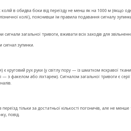
колій в обидва боки від переїзду не менш як на 1000 м (якщо одно
алізничної колії), пояснивши їм правила подавання сигналу зупин
 сигнали загальної тривоги, вживати всіх заходів для звільнення
и сигнал зупинки.
) є круговий рух руки (у світлу пору — із шматком яскравої тка
і — з факелом або ліхтарем). Сигналом загальної тривоги є серії
налів.
переїзд тільки за достатньої кількості погоничів, але не менше
ку, повід.