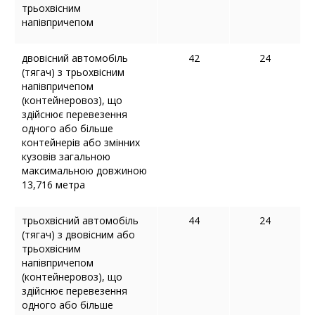
трьохвісним
напівпричепом
двовісний автомобіль
42
24
(тягач) з трьохвісним
напівпричепом
(контейнеровоз), що
здійснює перевезення
одного або більше
контейнерів або змінних
кузовів загальною
максимальною довжиною
13,716 метра
трьохвісний автомобіль
44
24
(тягач) з двовісним або
трьохвісним
напівпричепом
(контейнеровоз), що
здійснює перевезення
одного або більше