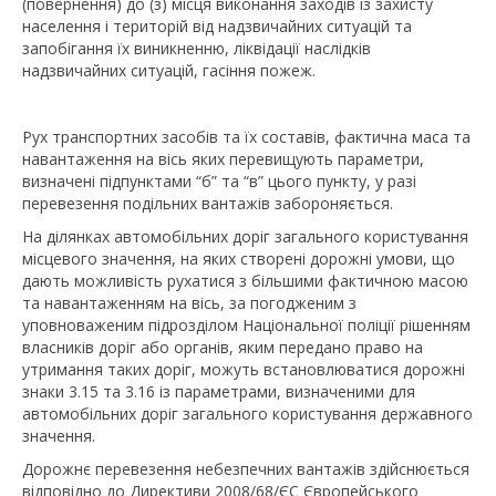
(повернення) до (з) місця виконання заходів із захисту
населення і територій від надзвичайних ситуацій та
запобігання їх виникненню, ліквідації наслідків
надзвичайних ситуацій, гасіння пожеж.
Рух транспортних засобів та їх составів, фактична маса та
навантаження на вісь яких перевищують параметри,
визначені підпунктами “б” та “в” цього пункту, у разі
перевезення подільних вантажів забороняється.
На ділянках автомобільних доріг загального користування
місцевого значення, на яких створені дорожні умови, що
дають можливість рухатися з більшими фактичною масою
та навантаженням на вісь, за погодженим з
уповноваженим підрозділом Національної поліції рішенням
власників доріг або органів, яким передано право на
утримання таких доріг, можуть встановлюватися дорожні
знаки 3.15 та 3.16 із параметрами, визначеними для
автомобільних доріг загального користування державного
значення.
Дорожнє перевезення небезпечних вантажів здійснюється
відповідно до Директиви 2008/68/ЄС Європейського