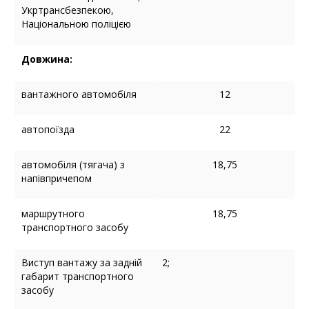
Укртрансбезпекою,
Національною поліцією
Довжина:
вантажного автомобіля
12
автопоїзда
22
автомобіля (тягача) з
18,75
напівпричепом
маршрутного
18,75
транспортного засобу
Виступ вантажу за задній
2;
габарит транспортного
засобу