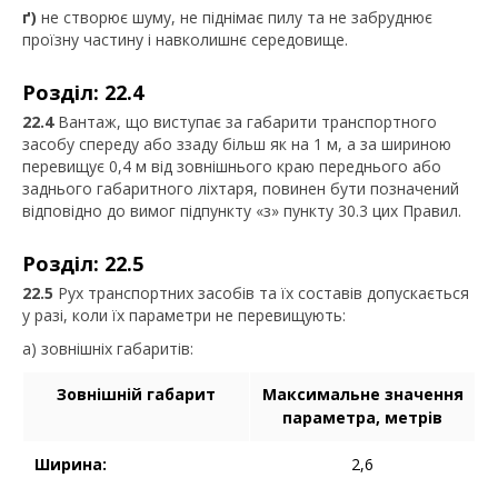
ґ)
не створює шуму, не піднімає пилу та не забруднює
проїзну частину і навколишнє середовище.
Розділ: 22.4
22.4
Вантаж, що виступає за габарити транспортного
засобу спереду або ззаду більш як на 1 м, а за шириною
перевищує 0,4 м від зовнішнього краю переднього або
заднього габаритного ліхтаря, повинен бути позначений
відповідно до вимог підпункту «з» пункту 30.3 цих Правил.
Розділ: 22.5
22.5
Рух транспортних засобів та їх составів допускається
у разі, коли їх параметри не перевищують:
а) зовнішніх габаритів:
Зовнішній габарит
Максимальне значення
параметра, метрів
Ширина:
2,6