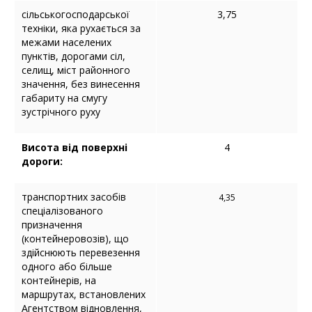
сільськогосподарської
3,75
техніки, яка рухається за
межами населених
пунктів, дорогами сіл,
селищ, міст районного
значення, без винесення
габариту на смугу
зустрічного руху
Висота від поверхні
4
дороги:
транспортних засобів
4,35
спеціалізованого
призначення
(контейнеровозів), що
здійснюють перевезення
одного або більше
контейнерів, на
маршрутах, встановлених
Агентством відновлення,