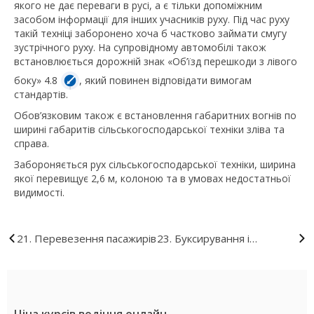
якого не дає переваги в русі, а є тільки допоміжним
засобом інформації для інших учасників руху. Під час руху
такій техніці заборонено хоча б частково займати смугу
зустрічного руху. На супровідному автомобілі також
встановлюється дорожній знак «Об’їзд перешкоди з лівого
боку» 4.8
, який повинен відповідати вимогам
стандартів.
Обов’язковим також є встановлення габаритних вогнів по
ширині габаритів сільськогосподарської техніки зліва та
справа.
Забороняється рух сільськогосподарської техніки, ширина
якої перевищує 2,6 м, колоною та в умовах недостатньої
видимості.
21. Перевезення пасажирів
23. Буксирування і
експлуатація транспортних
складів