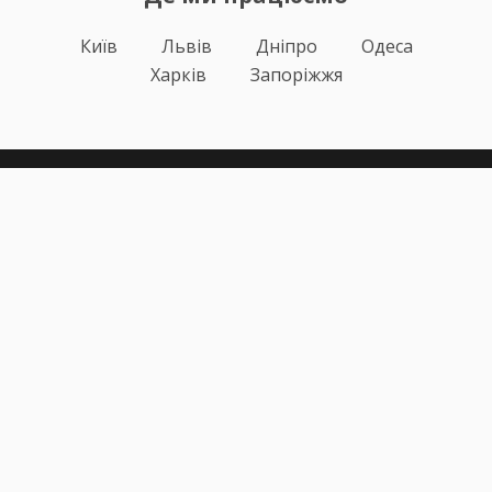
Київ
Львів
Дніпро
Одеса
Харків
Запоріжжя
Теорія
Тести ПДР
Онлайн навчання
Автоінструктори
Відгуки
Блог
Про нас
Статистика за день
Підписка ПДР ОНЛАЙН
Політика конфіденційності
Публічна оферта
Залишилися питання?
+38 (067) 617-43-91
info@pdr-online.com.ua