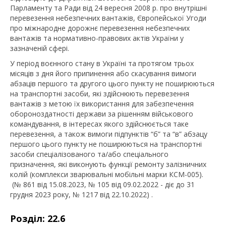
Парламенту та Ради від 24 вересня 2008 р. про внутрішні
перевезення небезпечних вантажів, Європейської Угоди
про міжнародне дорожнє перевезення небезпечних
вантажів та нормативно-правових актів України у
зазначеній сфері.
У період воєнного стану в Україні та протягом трьох
місяців з дня його припинення або скасування вимоги
абзаців першого та другого цього пункту не поширюються
на транспортні засоби, які здійснюють перевезення
вантажів з метою їх використання для забезпечення
обороноздатності держави за рішенням військового
командування, в інтересах якого здійснюється таке
перевезення, а також вимоги підпунктів “б” та “в” абзацу
першого цього пункту не поширюються на транспортні
засоби спеціалізованого та/або спеціального
призначення, які виконують функції ремонту залізничних
колій (комплекси зварювальні мобільні марки КСМ-005).
(№ 861 від 15.08.2023, № 105 від 09.02.2022 - діє до 31
грудня 2023 року, № 1217 від 22.10.2022) .
Розділ: 22.6