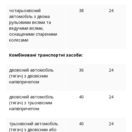
чотирьохвісний
38
24
автомобіль з двома
рульовими вісями та
ведучими вісями,
оснащеними спареними
колесами
Комбіновані транспортні засоби:
двовісний автомобіль
36
24
(тягач) з двовісним
напівпричепом
двовісний автомобіль
40
24
(тягач) з трьохвісним
напівпричепом
трьохвісний автомобіль
40
24
(тягач) з двовісним або