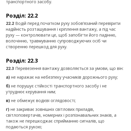
транспортного засобу.
Розділ: 22.2
22.2
Водій перед початком руху зобов’язаний перевірити
надійність розташування і кріплення вантажу, а під час
руху — контролювати це, щоб запобігти його падінню,
волочінню, травмуванню супроводжуючих осіб чи
створенню перешкод для руху.
Розділ: 22.3
22.3
Перевезення вантажу дозволяється за умови, що він:
а)
не наражає на небезпеку учасників дорожнього руху;
б)
не порушує стійкості транспортного засобу і не
утруднює керування ним;
в)
не обмежує водієві оглядовості;
г)
не закриває зовнішніх світлових приладів,
світлоповертачів, номерних і розпізнавальних знаків, а
також не перешкоджає сприйманню сигналів, що
подаються рукою;