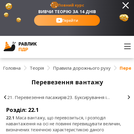
Повний курс
ВИВЧИ ТЕОРІЮ ЗА 14 ДНІВ
Перейти
Головна
Теорія
Правила дорожнього руху
Перев
Перевезення вантажу
21. Перевезення пасажирів
23. Буксирування і
експлуатація транспортних
Розділ: 22.1
складів
22.1
Маса вантажу, що перевозиться, і розподіл
навантаження на осі не повинні перевищувати величин,
визначених технічною характеристикою даного