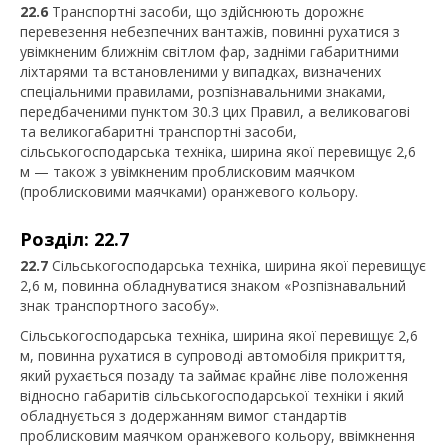
22.6
Транспортні засоби, що здійснюють дорожнє
перевезення небезпечних вантажів, повинні рухатися з
увімкненим ближнім світлом фар, задніми габаритними
ліхтарями та встановленими у випадках, визначених
спеціальними правилами, розпізнавальними знаками,
передбаченими пунктом 30.3 цих Правил, а великовагові
та великогабаритні транспортні засоби,
сільськогосподарська техніка, ширина якої перевищує 2,6
м — також з увімкненим проблисковим маячком
(проблисковими маячками) оранжевого кольору.
Розділ: 22.7
22.7
Сільськогосподарська техніка, ширина якої перевищує
2,6 м, повинна обладнуватися знаком «Розпізнавальний
знак транспортного засобу».
Сільськогосподарська техніка, ширина якої перевищує 2,6
м, повинна рухатися в супроводі автомобіля прикриття,
який рухається позаду та займає крайнє ліве положення
відносно габаритів сільськогосподарської техніки і який
обладнується з додержанням вимог стандартів
проблисковим маячком оранжевого кольору, ввімкнення