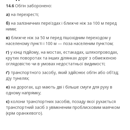
14.6
Обгін заборонено:
а)
на перехресті;
б)
на залізничних переїздах і ближче ніж за 100 м перед
ними;
в)
ближче ніж за 50 м перед пішохідним переходом у
населеному пункті і 100 м — поза населеним пунктом;
г)
у кінці підйому, на мостах, естакадах, шляхопроводах,
крутих поворотах та інших ділянках доріг з обмеженою
оглядовістю чи в умовах недостатньої видимості;
ґ)
транспортного засобу, який здійснює обгін або об’їзд;
д)у тунелях;
е)
на дорогах, що мають дві і більше смуги для руху в
одному напрямку;
є)
колони транспортних засобів, позаду якої рухається
транспортний засіб з увімкненим проблисковим маячком
(крім оранжевого).