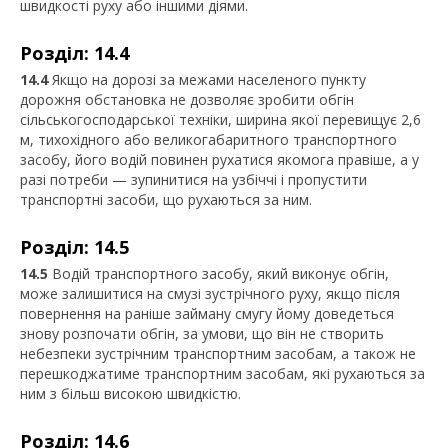
швидкості руху або іншими діями.
Розділ: 14.4
14.4
Якщо на дорозі за межами населеного пункту
дорожня обстановка не дозволяє зробити обгін
сільськогосподарської техніки, ширина якої перевищує 2,6
м, тихохідного або великогабаритного транспортного
засобу, його водій повинен рухатися якомога правіше, а у
разі потреби — зупинитися на узбіччі і пропустити
транспортні засоби, що рухаються за ним.
Розділ: 14.5
14.5
Водій транспортного засобу, який виконує обгін,
може залишитися на смузі зустрічного руху, якщо після
повернення на раніше займану смугу йому доведеться
знову розпочати обгін, за умови, що він не створить
небезпеки зустрічним транспортним засобам, а також не
перешкоджатиме транспортним засобам, які рухаються за
ним з більш високою швидкістю.
Розділ: 14.6