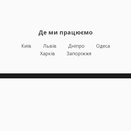
Де ми працюємо
Київ
Львів
Дніпро
Одеса
Харків
Запоріжжя
Теорія
Тести ПДР
Онлайн навчання
Автоінструктори
Відгуки
Блог
Про нас
Статистика за день
Підписка ПДР ОНЛАЙН
Політика конфіденційності
Публічна оферта
Залишилися питання?