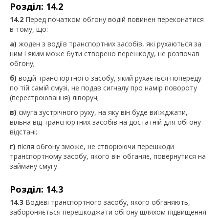
Розділ: 14.2
14.2
Перед початком обгону водій повинен переконатися
в тому, що:
а)
жоден з водіїв транспортних засобів, які рухаються за
ним і яким може бути створено перешкоду, не розпочав
обгону;
б)
водій транспортного засобу, який рухається попереду
по тій самій смузі, не подав сигналу про намір повороту
(перестроювання) ліворуч;
в)
смуга зустрічного руху, на яку він буде виїжджати,
вільна від транспортних засобів на достатній для обгону
відстані;
г)
після обгону зможе, не створюючи перешкоди
транспортному засобу, якого він обганяє, повернутися на
займану смугу.
Розділ: 14.3
14.3
Водієві транспортного засобу, якого обганяють,
забороняється перешкоджати обгону шляхом підвищення