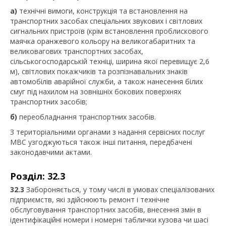
а)
технічні вимоги, конструкція та встановлення на
транспортних засобах спеціальних звукових і світлових
сигнальних пристроїв (крім встановлення проблискового
маячка оранжевого кольору на великогабаритних та
великовагових транспортних засобах,
сільськогосподарській техніці, ширина якої перевищує 2,6
м), світлових покажчиків та розпізнавальних знаків
автомобілів аварійної служби, а також нанесення білих
смуг під нахилом на зовнішніх бокових поверхнях
транспортних засобів;
б)
переобладнання транспортних засобів.
З територіальними органами з надання сервісних послуг
МВС узгоджуються також інші питання, передбачені
законодавчими актами.
Розділ: 32.3
32.3
Забороняється, у тому числі в умовах спеціалізованих
підприємств, які здійснюють ремонт і технічне
обслуговування транспортних засобів, внесення змін в
ідентифікаційні номери і номерні таблички кузова чи шасі