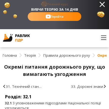
Повний курс
ВИВЧИ ТЕОРІЮ ЗА 14 ДНІВ
Перейти
Головна
Теорія
Правила дорожнього руху
Окрем
Окремі питання дорожнього руху, що
вимагають узгодження
31. Технічний стан
33. Дорожні знаки
транспортних засобів та їх
Розділ: 32.1
обладнання
32.1
З уповноваженими підрозділами Національної поліції
узгоджуються: