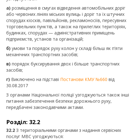
а)
розміщення в смугах відведення автомобільних доріг
або червоних лініях міських вулиць і доріг та їх штучних
спорудах кіосків, павільйонів, рекламоносіїв, пересувних
торговельних пунктів, а також на прилеглих територіях,
будинках, спорудах — адміністративних приміщень
підприємств, установ та організацій;
б)
умови та порядок руху колон у складі більш як п’яти
механічних транспортних засобів;
в)
порядок буксирування двох і більше транспортних
засобів;
г)
Виключено на підставі
Постанови КМУ №660
від
30.08.2017
З органами Національної поліції узгоджуються також інші
питання забезпечення безпеки дорожнього руху,
передбачені законодавчими актами.
Розділ: 32.2
32.2
З територіальними органами з надання сервісних
послуг МВС узгоджуються: