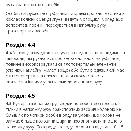
руху транспортних засобів.
Особи, які рухаються узбіччям чи краєм проїзної частини в
кріслах колісних без двигуна, ведуть мотоцикл, мопед або
велосипед, повинні пересуватися в напрямку руху
транспортних засобів.
Розділ: 4.4
4.4
У темну пору доби та в умовах недостатньої видимості
пішоходи, які рухаються проїзною частиною чи узбіччям,
повинні використовувати світлоповертальні елементи
(стрічку, наклейку, жилет тощо) або бути в одязі, який має
світлоповертальні елементи, для своєчасного їх
виявлення іншими учасниками дорожнього руху.
Розділ: 4.5
4.5
Рух організованих груп людей по дорозі дозволяється
тільки в напрямку руху транспортних засобів колоною не
більш як по чотири особи в ряду за умови, що колона не
займає більше половини ширини проїзної частини одного
напрямку руху. Попереду і позаду колони на відстані 10–15