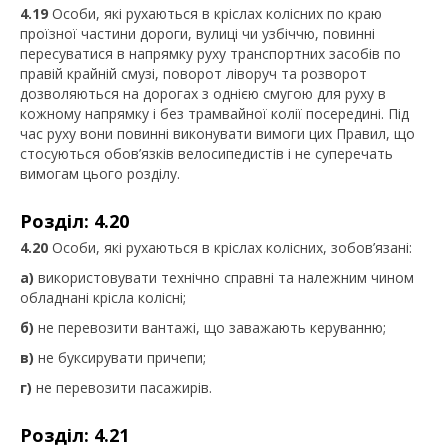
4.19
Особи, які рухаються в кріслах колісних по краю
проїзної частини дороги, вулиці чи узбіччю, повинні
пересуватися в напрямку руху транспортних засобів по
правій крайній смузі, поворот ліворуч та розворот
дозволяються на дорогах з однією смугою для руху в
кожному напрямку і без трамвайної колії посередині. Під
час руху вони повинні виконувати вимоги цих Правил, що
стосуються обов’язків велосипедистів і не суперечать
вимогам цього розділу.
Розділ: 4.20
4.20
Особи, які рухаються в кріслах колісних, зобов’язані:
а)
використовувати технічно справні та належним чином
обладнані крісла колісні;
б)
не перевозити вантажі, що заважають керуванню;
в)
не буксирувати причепи;
г)
не перевозити пасажирів.
Розділ: 4.21