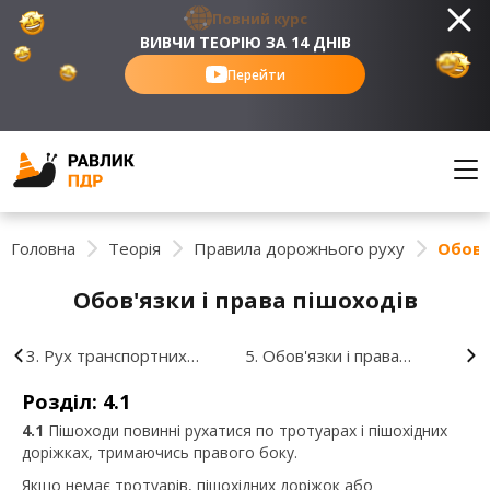
Повний курс
ВИВЧИ ТЕОРІЮ ЗА 14 ДНІВ
Перейти
Головна
Теорія
Правила дорожнього руху
Обов'
Обов'язки і права пішоходів
3. Рух транспортних
5. Обов'язки і права
засобів із спеціальними
пасажирів
Розділ: 4.1
сигналами
4.1
Пішоходи повинні рухатися по тротуарах і пішохідних
доріжках, тримаючись правого боку.
Якщо немає тротуарів, пішохідних доріжок або