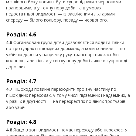
м з лівого боку повинні бути супровідники з червоними
прапорцями, а у темну пору доби та в умовах
недостатньої видимості — із засвіченими ліхтарями:
спереду — білого кольору, позаду — червоного.
Розділ: 4.6
4.6
Організовані групи дітей дозволяється водити тільки
по тротуарах і пішохідних доріжках, а коли їх немає — по
узбіччю дороги у напрямку руху транспортних засобів
колоною, але тільки у світлу пору доби і лише в супроводі
дорослих.
Розділ: 4.7
4.7
Пішоходи повинні переходити проїзну частину по
пішохідних переходах, у тому числі підземних і надземних, а
у разі їх відсутності — на перехрестях по лініях тротуарів
або узбіч.
Розділ: 4.8
4.8
Якщо в зоні видимості немає переходу або перехрестя,
а дорога має не більше трьох смуг руху для обох його