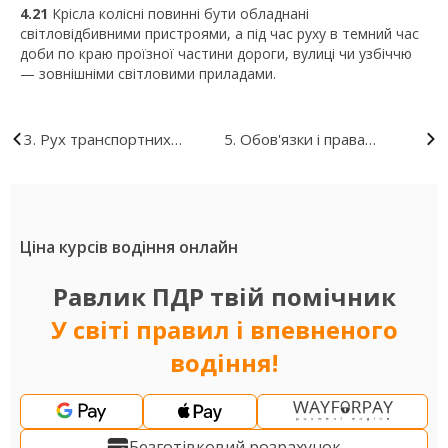
4.21
Крісла колісні повинні бути обладнані
світловідбивними пристроями, а під час руху в темний час
доби по краю проїзної частини дороги, вулиці чи узбіччю
— зовнішніми світловими приладами.
3. Рух транспортних
5. Обов'язки і права
засобів із спеціальними
пасажирів
сигналами
Ціна курсів водіння онлайн
Равлик ПДР твій помічник
У світі правил і впевненого
водіння!
Безготівковий розрахунок