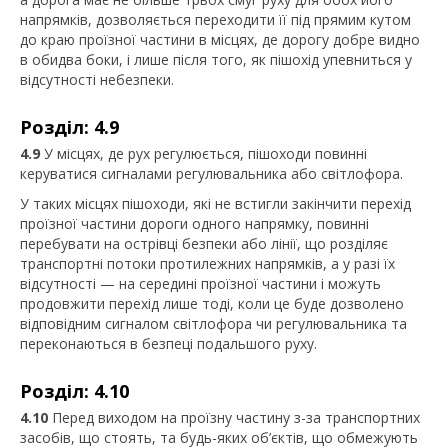
напрямків, дозволяється переходити її під прямим кутом
до краю проїзної частини в місцях, де дорогу добре видно
в обидва боки, і лише після того, як пішохід упевниться у
відсутності небезпеки.
Розділ: 4.9
4.9
У місцях, де рух регулюється, пішоходи повинні
керуватися сигналами регулювальника або світлофора.
У таких місцях пішоходи, які не встигли закінчити перехід
проїзної частини дороги одного напрямку, повинні
перебувати на острівці безпеки або лінії, що розділяє
транспортні потоки протилежних напрямків, а у разі їх
відсутності — на середині проїзної частини і можуть
продовжити перехід лише тоді, коли це буде дозволено
відповідним сигналом світлофора чи регулювальника та
переконаються в безпеці подальшого руху.
Розділ: 4.10
4.10
Перед виходом на проїзну частину з-за транспортних
засобів, що стоять, та будь-яких об’єктів, що обмежують