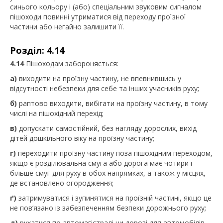
синього кольору і (або) спеціальним звуковим сигналом
пішоходи повинні утриматися від переходу проїзної
частини або негайно залишити її.
Розділ: 4.14
4.14
Пішоходам забороняється:
а)
виходити на проїзну частину, не впевнившись у
відсутності небезпеки для себе та інших учасників руху;
б)
раптово виходити, вибігати на проїзну частину, в тому
числі на пішохідний перехід;
в)
допускати самостійний, без нагляду дорослих, вихід
дітей дошкільного віку на проїзну частину;
г)
переходити проїзну частину поза пішохідним переходом,
якщо є розділювальна смуга або дорога має чотири і
більше смуг для руху в обох напрямках, а також у місцях,
де встановлено огородження;
ґ)
затримуватися і зупинятися на проїзній частині, якщо це
не пов’язано із забезпеченням безпеки дорожнього руху;
д)
рухатися по автомагістралі чи дорозі для автомобілів,