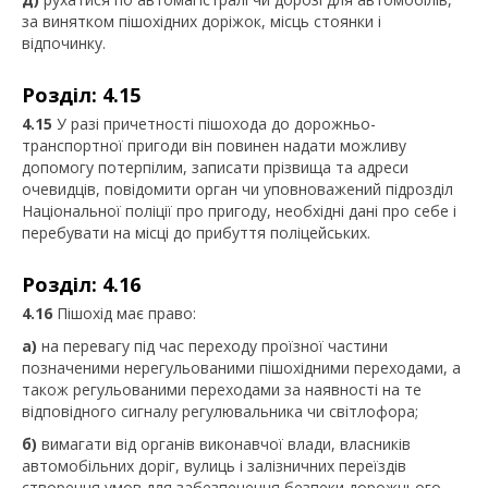
за винятком пішохідних доріжок, місць стоянки і
відпочинку.
Розділ: 4.15
4.15
У разі причетності пішохода до дорожньо-
транспортної пригоди він повинен надати можливу
допомогу потерпілим, записати прізвища та адреси
очевидців, повідомити орган чи уповноважений підрозділ
Національної поліції про пригоду, необхідні дані про себе і
перебувати на місці до прибуття поліцейських.
Розділ: 4.16
4.16
Пішохід має право:
а)
на перевагу під час переходу проїзної частини
позначеними нерегульованими пішохідними переходами, а
також регульованими переходами за наявності на те
відповідного сигналу регулювальника чи світлофора;
б)
вимагати від органів виконавчої влади, власників
автомобільних доріг, вулиць і залізничних переїздів
створення умов для забезпечення безпеки дорожнього