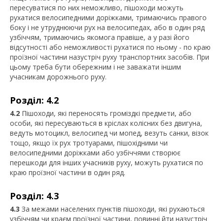
пересуватися по них неможливо, пішоходи можуть
рухатися велосипедними доріжками, тримаючись правого
боку і не утруднюючи рух на велосипедах, або в один ряд
узбіччям, тримаючись якомога правіше, а у разі його
відсутності або неможливості рухатися по ньому - по краю
проїзної частини назустріч руху транспортних засобів. При
цьому треба бути обережним і не заважати іншим
учасникам дорожнього руху.
Розділ: 4.2
4.2
Пішоходи, які переносять громіздкі предмети, або
особи, які пересуваються в кріслах колісних без двигуна,
ведуть мотоцикл, велосипед чи мопед, везуть санки, візок
тощо, якщо їх рух тротуарами, пішохідними чи
велосипедними доріжками або узбіччями створює
перешкоди для інших учасників руху, можуть рухатися по
краю проїзної частини в один ряд.
Розділ: 4.3
4.3
За межами населених пунктів пішоходи, які рухаються
узбіччям чи краєм проїзної частини, повинні йти назустріч