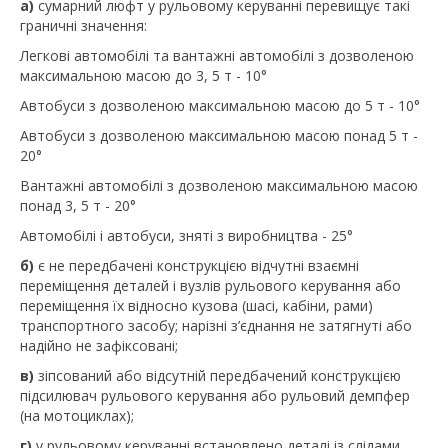
а)
сумарний люфт у рульовому керуванні перевищує такі
граничні значення:
Легкові автомобілі та вантажні автомобілі з дозволеною
максимальною масою до 3, 5 т - 10°
Автобуси з дозволеною максимальною масою до 5 т - 10°
Автобуси з дозволеною максимальною масою понад 5 т -
20°
Вантажні автомобілі з дозволеною максимальною масою
понад 3, 5 т - 20°
Автомобілі і автобуси, зняті з виробництва - 25°
б)
є не передбачені конструкцією відчутні взаємні
переміщення деталей і вузлів рульового керування або
переміщення їх відносно кузова (шасі, кабіни, рами)
транспортного засобу; нарізні з’єднання не затягнуті або
надійно не зафіксовані;
в)
зіпсований або відсутній передбачений конструкцією
підсилювач рульового керування або рульовий демпфер
(на мотоциклах);
г)
у рульовому керуванні встановлено деталі із слідами