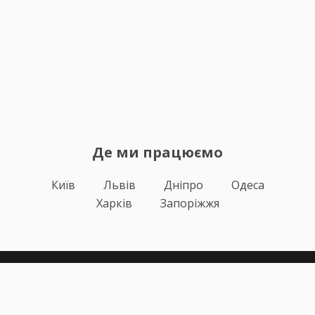
Де ми працюємо
Київ
Львів
Дніпро
Одеса
Харків
Запоріжжя
Теорія
Тести ПДР
Онлайн навчання
Автоінструктори