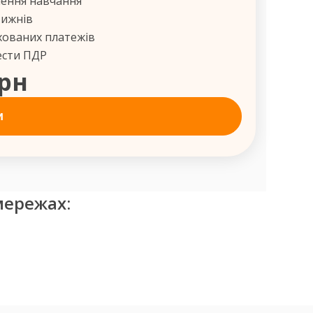
шення навчання
тижнів
хованих платежів
ести ПДР
грн
и
мережах: