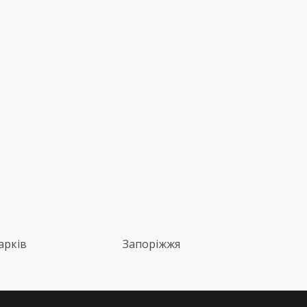
арків
Запоріжжя