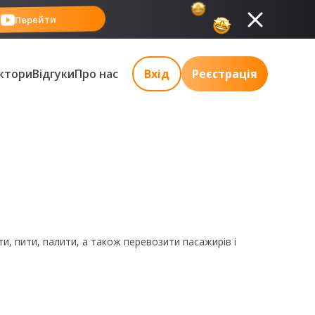
Перейти
ктори
Відгуки
Про нас
Вхід
Реєстрація
и, пити, палити, а також перевозити пасажирів і