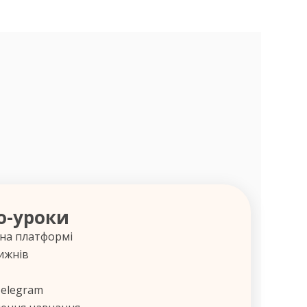
о-уроки
 на платформі
ижнів
Telegram