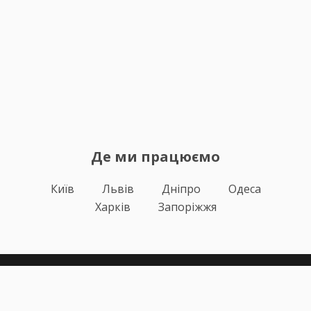
Де ми працюємо
Київ
Львів
Дніпро
Одеса
Харків
Запоріжжя
Теорія
Тести ПДР
Онлайн навчання
Автоінструктори