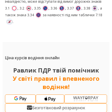
інвалідністю, може відступати від вимог дорожніх знаків
3.1
, 3.2
, 3.35
, 3.36
, 3.37
, 3.38
, а
також знака 3.34
за наявності під ним таблички 7.18
.
Ціна курсів водіння онлайн
Равлик ПДР твій помічник
У світі правил і впевненого
водіння!
Безготівковий розрахунок