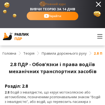
Повний курс
ВИВЧИ ТЕОРІЮ ЗА 14 ДНІВ
Перейти
Головна
Теорія
Правила дорожнього руху
2.8 П
2.8 ПДР - Обов'язки і права водіїв
механічних транспортних засобів
Розділ: 2.8
2.8
Водій з інвалідністю, що керує мотоколяскою або
автомобілем, позначеними розпізнавальним знаком “Водій
з інвалідністю”, або водій, що перевозить пасажира з