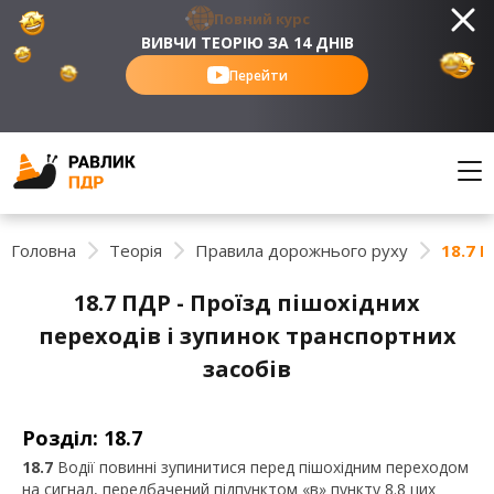
Повний курс
ВИВЧИ ТЕОРІЮ ЗА 14 ДНІВ
Перейти
Головна
Теорія
Правила дорожнього руху
18.7 
18.7 ПДР - Проїзд пішохідних
переходів і зупинок транспортних
засобів
Розділ: 18.7
18.7
Водії повинні зупинитися перед пішохідним переходом
на сигнал, передбачений підпунктом «в» пункту 8.8 цих