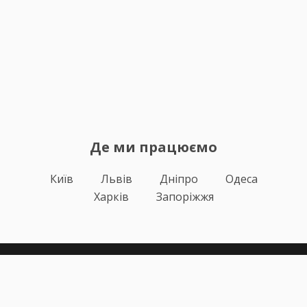
Де ми працюємо
Київ
Львів
Дніпро
Одеса
Харків
Запоріжжя
Теорія
Тести ПДР
Онлайн навчання
Автоінструктори