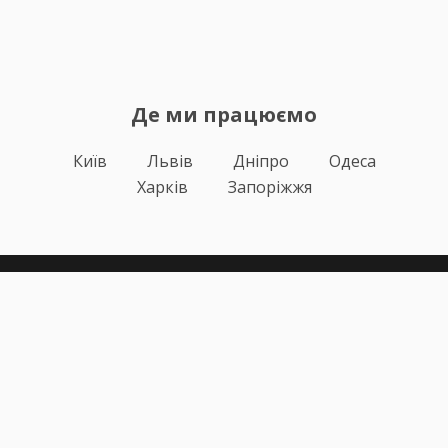
Де ми працюємо
Київ
Львів
Дніпро
Одеса
Харків
Запоріжжя
Теорія
Тести ПДР
Онлайн навчання
Автоінструктори
Відгуки
Блог
Про нас
Статистика за день
Підписка ПДР ОНЛАЙН
Політика конфіденційності
Публічна оферта
Залишилися питання?