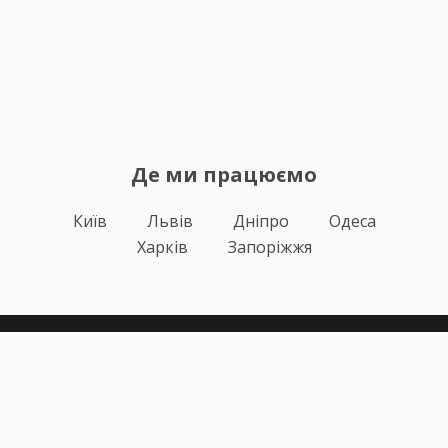
Де ми працюємо
Київ
Львів
Дніпро
Одеса
Харків
Запоріжжя
Теорія
Тести ПДР
Онлайн навчання
Автоінструктори
Відгуки
Блог
Про нас
Статистика за день
Підписка ПДР ОНЛАЙН