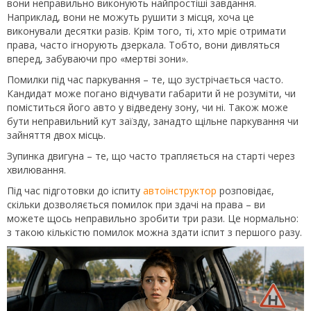
вони неправильно виконують найпростіші завдання.
Наприклад, вони не можуть рушити з місця, хоча це
виконували десятки разів. Крім того, ті, хто мріє отримати
права, часто ігнорують дзеркала. Тобто, вони дивляться
вперед, забуваючи про «мертві зони».
Помилки під час паркування – те, що зустрічається часто.
Кандидат може погано відчувати габарити й не розуміти, чи
поміститься його авто у відведену зону, чи ні. Також може
бути неправильний кут заїзду, занадто щільне паркування чи
зайняття двох місць.
Зупинка двигуна – те, що часто трапляється на старті через
хвилювання.
Під час підготовки до іспиту
автоінструктор
розповідає,
скільки дозволяється помилок при здачі на права – ви
можете щось неправильно зробити три рази. Це нормально:
з такою кількістю помилок можна здати іспит з першого разу.