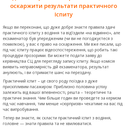
оскаржити результати практичного
іспиту
Якщо ви переконані, що дуже добре знаєте правила здачі
практичного іспиту з водіння та від’їздили «на відмінно», але
екзаменатор був упередженим (чи ви не погоджуєтеся з
помилкою), у вас є право на оскарження. Ми вже писали, що
під час іспиту працює відеоспостереження, що робить такі
процедури прозорими. Ви можете подати заяву до
керівництва СЦ для перегляду запису іспиту. Якщо комісія
виявить неправомірність дій екзаменатора, результат
анулюють, і ви отримаєте шанс на перездачу.
Практичний іспит – це свого роду поїздка з дуже
прискіпливим пасажиром. Приблизно половина успіху
залежить від вашої впевненості, решта – теоретичні та
практичні знання. Чим більше годин ви проведете за кермом
під час навчання, тим менше «сюрпризів» чекатиме на вас під
час випробування.
Тепер ви знаєте, як скласти практичний іспит з водіння,
головне — знати правила та не хвилюватися.