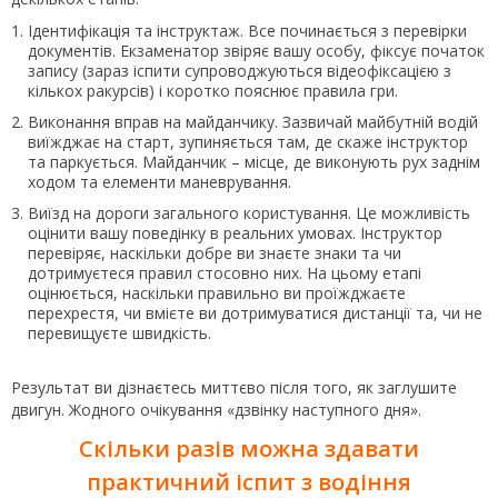
Ідентифікація та інструктаж. Все починається з перевірки
документів. Екзаменатор звіряє вашу особу, фіксує початок
запису (зараз іспити супроводжуються відеофіксацією з
кількох ракурсів) і коротко пояснює правила гри.
Виконання вправ на майданчику. Зазвичай майбутній водій
виїжджає на старт, зупиняється там, де скаже інструктор
та паркується. Майданчик – місце, де виконують рух заднім
ходом та елементи маневрування.
Виїзд на дороги загального користування. Це можливість
оцінити вашу поведінку в реальних умовах. Інструктор
перевіряє, наскільки добре ви знаєте знаки та чи
дотримуєтеся правил стосовно них. На цьому етапі
оцінюється, наскільки правильно ви проїжджаєте
перехрестя, чи вмієте ви дотримуватися дистанції та, чи не
перевищуєте швидкість.
Результат ви дізнаєтесь миттєво після того, як заглушите
двигун. Жодного очікування «дзвінку наступного дня».
Скільки разів можна здавати
практичний іспит з водіння