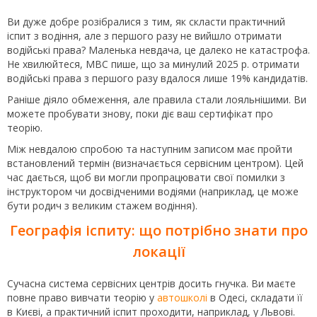
Ви дуже добре розібралися з тим, як скласти практичний
іспит з водіння, але з першого разу не вийшло отримати
водійські права? Маленька невдача, це далеко не катастрофа.
Не хвилюйтеся, МВС пише, що за минулий 2025 р. отримати
водійські права з першого разу вдалося лише 19% кандидатів.
Раніше діяло обмеження, але правила стали лояльнішими. Ви
можете пробувати знову, поки діє ваш сертифікат про
теорію.
Між невдалою спробою та наступним записом має пройти
встановлений термін (визначається сервісним центром). Цей
час дається, щоб ви могли пропрацювати свої помилки з
інструктором чи досвідченими водіями (наприклад, це може
бути родич з великим стажем водіння).
Географія іспиту: що потрібно знати про
локації
Сучасна система сервісних центрів досить гнучка. Ви маєте
повне право вивчати теорію у
автошколі
в Одесі, складати її
в Києві, а практичний іспит проходити, наприклад, у Львові.