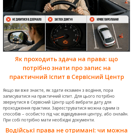
Як проходить здача на права: що
потрібно знати про запис на
практичний іспит в Сервісний Центр
Якщо ви вже знаєте, як здати екзамен з водіння, пора
записуватися на практичний іспит. Для цього потрібно
звернутися в Сервісний Центр щоб вибрати дату для
проходження практики. Зареєструватися можна одним із
способів – особисто під час відвідування центру, або онлайн.
При собі потрібно мати необхідні документи.
Водійські права не отримані: чи можна