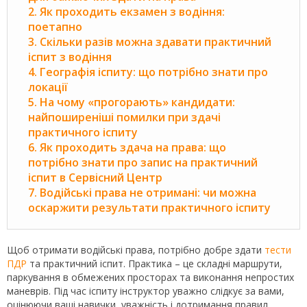
2. Як проходить екзамен з водіння:
поетапно
3. Скільки разів можна здавати практичний
іспит з водіння
4. Географія іспиту: що потрібно знати про
локації
5. На чому «прогорають» кандидати:
найпоширеніші помилки при здачі
практичного іспиту
6. Як проходить здача на права: що
потрібно знати про запис на практичний
іспит в Сервісний Центр
7. Водійські права не отримані: чи можна
оскаржити результати практичного іспиту
Щоб отримати водійські права, потрібно добре здати
тести
ПДР
та практичний іспит. Практика – це складні маршрути,
паркування в обмежених просторах та виконання непростих
маневрів. Під час іспиту інструктор уважно слідкує за вами,
оцінюючи ваші навички, уважність і дотримання правил