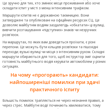
Це зручно для тих, хто змінює місце проживання або хоче
складати іспит у місті з менш інтенсивним трафіком.
Маршрути іспитів не є державною таємницею. Вони
затверджені та опубліковані на офіційних ресурсах СЦ. Це
дозволяє майбутнім водіям заздалегідь «обкатати» ці вулиці,
вивчити розташування «підступних» знаків чи незручних
розв'язок.
На маршрутах, по яких вам доведеться проїхати, є різні
перепони. Це можуть бути кільцеві розв’язки та пішохідні
переходи; вузькі вулиці чи місця з інтенсивним рухом. Складні
маршрути обираються для того, щоб інструктор зміг оцінити
готовність майбутнього водія керувати автомобілем у різних
ситуаціях.
На чому «прогорають» кандидати:
найпоширеніші помилки при здачі
практичного іспиту
Більшість помилок трапляється не через незнання правил, а
через стрес. Майбутні водії починають хвилюватися, тому