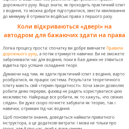
дорожнього руху. Якщо знати, як проходить практичний іспит
з водіння, то можна добре підготуватися, звести хвилювання
до мінімуму й отримати водійські права з першого разу.
Коли відкриваються «двері» на
автодром для бажаючих здати на права
Логіка процесу проста: спочатку ви добре вивчаєте
Правила
дорожнього руху
, а потім отримуєте навички. Ви не зможете
забронювати час для водіння, поки в базі даних не з’явиться
відмітка про успішне складання теорії.
Думаючи над тим, як здати практичний іспит з водіння, варто
розібратися, як працює система. Результати теоретичного
іспиту мають свій «термін придатності». Хоча закон дозволяє
робити деякі перерви, фахівці не радять користуватися цією
можливістю. Найкраще все робити, як то кажуть, «по свіжих
слідах». Ви дуже скоро почнете забувати як теорію, так і
навички, отримані під час водіння.
Щоб поновити знання, доведеться наймати приватного
інструктора, а це додаткові витрати. І мова не тільки про
гроші, але й про час, який є дуже цінним.