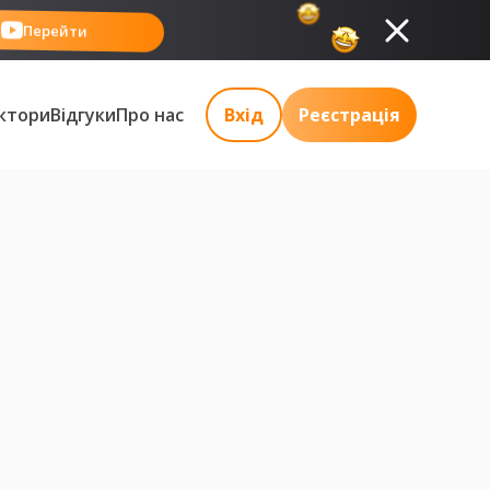
Перейти
ктори
Відгуки
Про нас
Вхід
Реєстрація