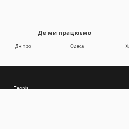
Де ми працюємо
Дніпро
Одеса
Х
Теорія
Тести ПДР
Онлайн навчання
З
Автоінструктори
Відгуки
i
Блог