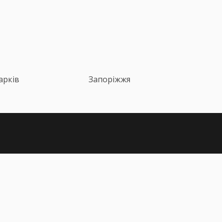
арків
Запоріжжя
алишилися питання?
+38 (067) 617-43-91
nfo@pdr-online.com.ua