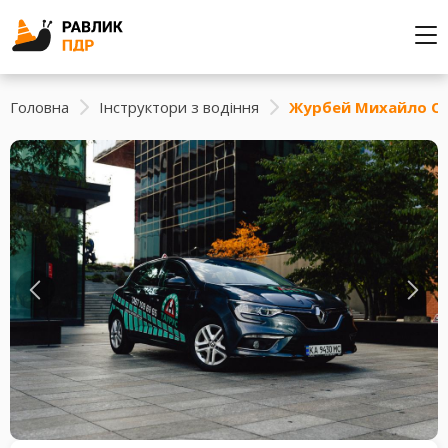
Головна
Інструктори з водіння
Журбей Михайло О