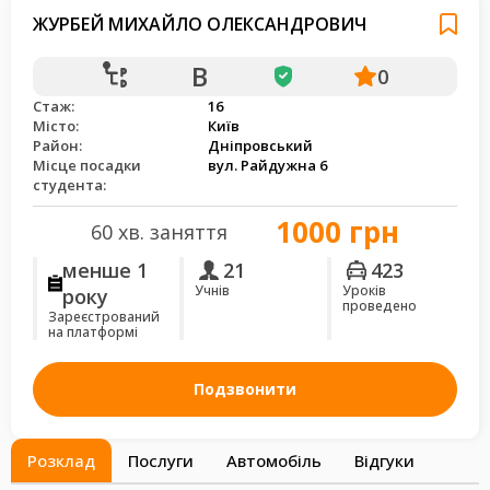
ЖУРБЕЙ МИХАЙЛО ОЛЕКСАНДРОВИЧ
B
0
Стаж:
16
Місто:
Київ
Район:
Дніпровський
Місце посадки
вул. Райдужна 6
студента:
1000 грн
60 хв. заняття
менше 1
21
423
Учнів
Уроків
року
проведено
Зареєстрований
на платформі
Подзвонити
Розклад
Послуги
Автомобіль
Відгуки