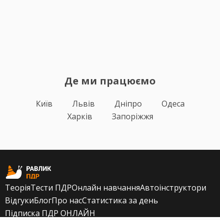
Де ми працюємо
Київ
Львів
Дніпро
Одеса
Харків
Запоріжжя
Теорія
Тести ПДР
Онлайн навчання
Автоінструктори
Відгуки
Блог
Про нас
Статистика за день
Підписка ПДР ОНЛАЙН