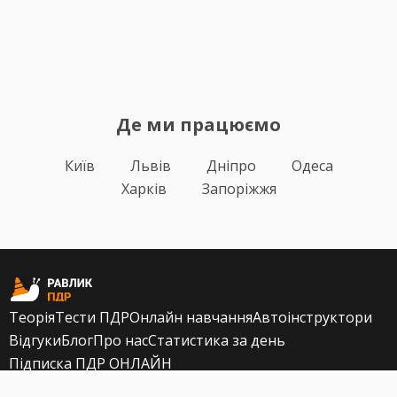
Де ми працюємо
Київ
Львів
Дніпро
Одеса
Харків
Запоріжжя
Теорія
Тести ПДР
Онлайн навчання
Автоінструктори
Відгуки
Блог
Про нас
Статистика за день
Підписка ПДР ОНЛАЙН
Політика конфіденційності
Публічна оферта