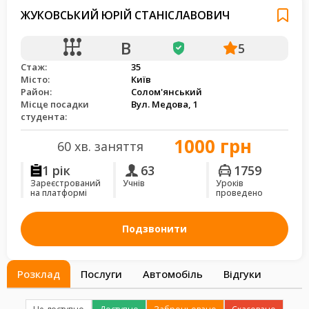
ЖУКОВСЬКИЙ ЮРІЙ СТАНІСЛАВОВИЧ
B
5
Стаж:
35
Місто:
Київ
Район:
Солом'янський
Місце посадки
Вул. Медова, 1
студента:
1000 грн
60 хв. заняття
1 рік
63
1759
Зареєстрований
Учнів
Уроків
на платформі
проведено
Подзвонити
Розклад
Послуги
Автомобіль
Відгуки