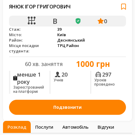
ЯНЮК ІГОР ГРИГОРОВИЧ
B
0
Стаж:
39
Місто:
Київ
Район:
Деснянський
Місце посадки
ТРЦ Район
студента:
1000 грн
60 хв. заняття
менше 1
20
297
Учнів
Уроків
року
проведено
Зареєстрований
на платформі
Подзвонити
Розклад
Послуги
Автомобіль
Відгуки