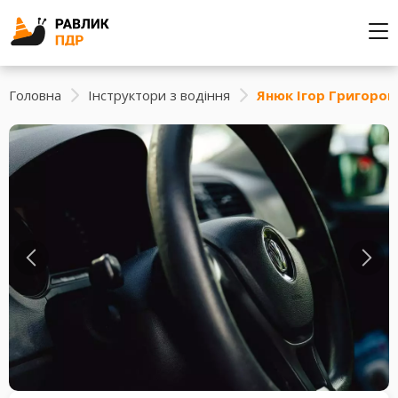
Головна
Інструктори з водіння
Янюк Ігор Григоров