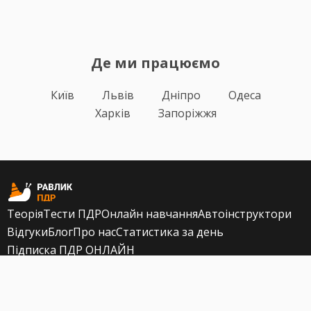
Де ми працюємо
Київ
Львів
Дніпро
Одеса
Харків
Запоріжжя
Теорія
Тести ПДР
Онлайн навчання
Автоінструктори
Відгуки
Блог
Про нас
Статистика за день
Підписка ПДР ОНЛАЙН
Політика конфіденційності
Публічна оферта
Залишилися питання?
+38 (067) 617-43-91