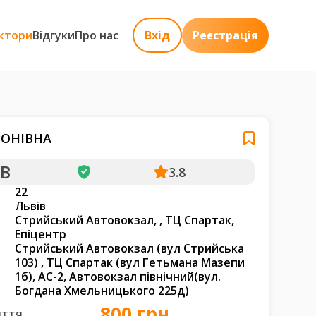
ктори
Відгуки
Про нас
Вхід
Реєстрація
РОНІВНА
B
3.8
22
Львів
Стрийський Автовокзал, , ТЦ Спартак,
Епіцентр
Стрийський Автовокзал (вул Стрийська
103) , ТЦ Спартак (вул Гетьмана Мазепи
1б), АС-2, Автовокзал північний(вул.
Богдана Хмельницького 225д)
800 грн
яття