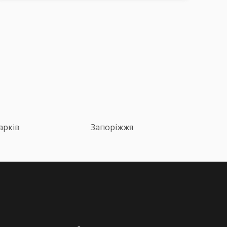
арків
Запоріжжя