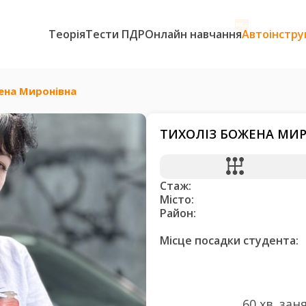
Теорія
Тести ПДР
Онлайн навчання
Автоінстру
ена Миронівна
ТИХОЛІЗ БОЖЕНА МИ
Стаж:
Місто:
Район:
Місце посадки студента:
60 хв. зан