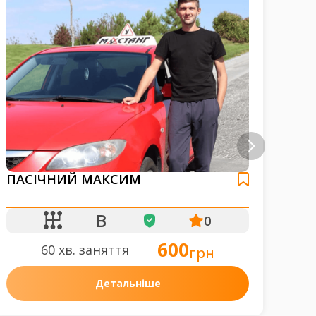
ПАСІЧНИЙ МАКСИМ
РЕ
B
0
600
60 хв. заняття
грн
Детальніше