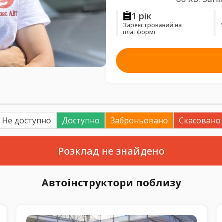
1 рік
Зареєстрований на
платформі
Не доступно
Доступно
Заброньовано
Скасовано
Розклад не знайдено
Автоінструктори поблизу