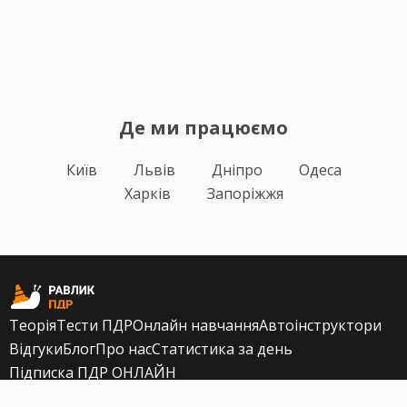
Де ми працюємо
Київ
Львів
Дніпро
Одеса
Харків
Запоріжжя
Теорія
Тести ПДР
Онлайн навчання
Автоінструктори
Відгуки
Блог
Про нас
Статистика за день
Підписка ПДР ОНЛАЙН
Політика конфіденційності
Публічна оферта