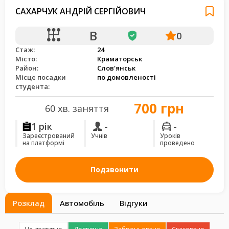
САХАРЧУК АНДРІЙ СЕРГІЙОВИЧ
B
0
Стаж:
24
Місто:
Краматорськ
Район:
Слов'янськ
Місце посадки
по домовленості
студента:
700 грн
60 хв. заняття
1 рік
-
-
Зареєстрований
Учнів
Уроків
на платформі
проведено
Подзвонити
Розклад
Автомобіль
Відгуки