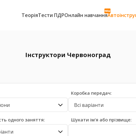
Теорія
Тести ПДР
Онлайн навчання
Автоінстру
Інструктори Червоноград
Коробка передач:
йони
Всі варіанти
сть одного заняття:
Шукати ім'я або прізвище:
ріанти