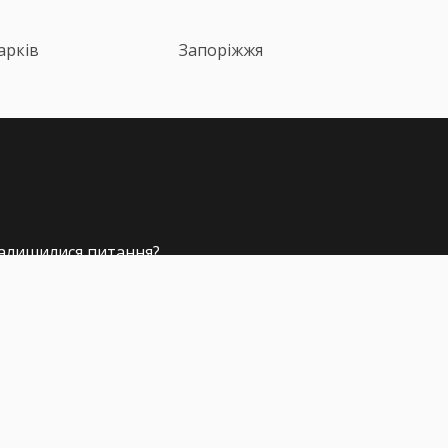
арків
Запоріжжя
алишилися питання?
+38 (067) 617-43-91
nfo@pdr-online.com.ua