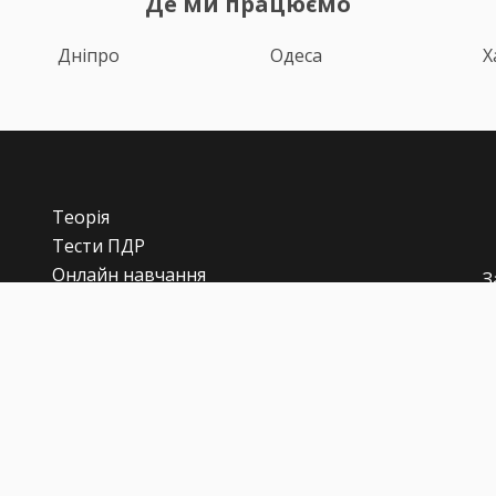
Де ми працюємо
Дніпро
Одеса
Х
Теорія
Тести ПДР
Онлайн навчання
З
Автоінструктори
Відгуки
i
Блог
Про нас
Статистика за день
Підписка ПДР ОНЛАЙН