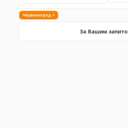
Червоноград
×
За Вашим запитом