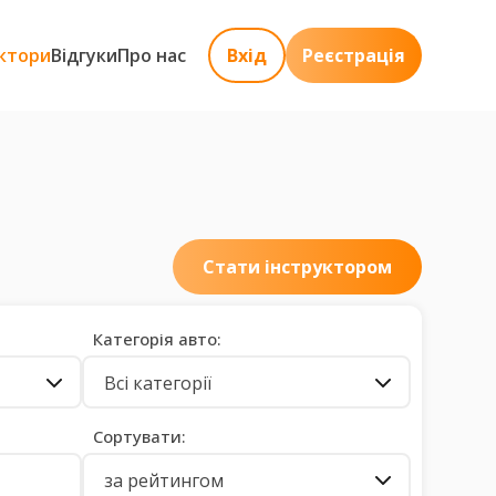
ктори
Відгуки
Про нас
Вхід
Реєстрація
Стати інструктором
Категорія авто:
Всі категорії
Сортувати:
за рейтингом