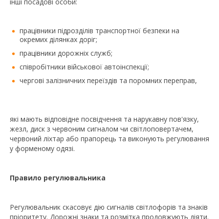
інші посадові особи:
працівники підрозділів транспортної безпеки на
окремих ділянках доріг;
працівники дорожніх служб;
співробітники військової автоінспекції;
чергові залізничних переїздів та поромних переправ,
які мають відповідне посвідчення та нарукавну пов'язку,
жезл, диск з червоним сигналом чи світлоповертачем,
червоний ліхтар або прапорець та виконують регулювання
у форменому одязі.
Правило регулювальника
Регулювальник скасовує дію сигналів світлофорів та знаків
пріоритету. Дорожні знаки та розмітка продовжують діяти.