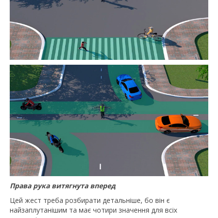
Права рука витягнута вперед
Цей жест треба розбирати детальніше, бо він є
найзаплутанішим та має чотири значення для всіх