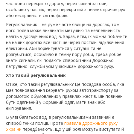
частково перекрито дорогу, через сильні затори,
особливо у час-пік, через перекритий з певних причин рух
або несправність світлофорів.
Регулювальник – не дуже часте явище на дорогах, тож
його поява може викликати метушню та невпевненість
навіть у досвідчених водіїв. Зараз, втім, їх можна побачити
на наших дорогах все частіше через постійні відключення
електрики. Аби зорієнтуватися у ситуації та не
розгубитися, особливо в темну пору доби, треба добре
знати сигнали, які подають співробітники Дорожньої
патрульної служби усім учасникам дорожнього руху.
Хто такий регулювальник
Отже, хто такий регулювальник? Це посадова особа, яка
має повноваження керувати рухом автотранспорту за
допомогою обумовлених у правилах жестів. Він повинен
бути одягнений у формений одяг, мати знак або
екіпірування.
В уяві багатьох водіїв регулювальниками зазвичай є
співробітники поліції. Проте
правила дорожнього руху
України
передбачають, що у цій ролі можуть виступати й