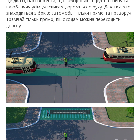
Це два однакові жести, що забороняють рух на спину та
на обличчя усім учасникам дорожнього руху. Для тих, хто
знаходиться з боків: автомобілі тільки прямо та праворуч,
трамвай тільки прямо, пішоходам можна переходити
дорогу.