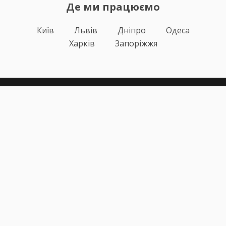
Де ми працюємо
Київ
Львів
Дніпро
Одеса
Харків
Запоріжжя
Теорія
Тести ПДР
Онлайн навчання
Автоінструктори
Відгуки
Блог
Про нас
Статистика за день
Підписка ПДР ОНЛАЙН
Політика конфіденційності
Публічна оферта
Залишилися питання?
+38 (067) 617-43-91
info@pdr-online.com.ua