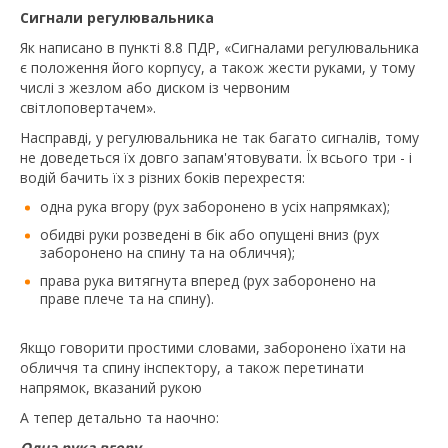
Сигнали регулювальника
Як написано в пункті 8.8 ПДР, «Сигналами регулювальника
є положення його корпусу, а також жести руками, у тому
числі з жезлом або диском із червоним
світлоповертачем».
Насправді, у регулювальника не так багато сигналів, тому
не доведеться їх довго запам'ятовувати. Їх всього три - і
водій бачить їх з різних боків перехрестя:
одна рука вгору (рух заборонено в усіх напрямках);
обидві руки розведені в бік або опущені вниз (рух
заборонено на спину та на обличчя);
права рука витягнута вперед (рух заборонено на
праве плече та на спину).
Якщо говорити простими словами, заборонено їхати на
обличчя та спину інспектору, а також перетинати
напрямок, вказаний рукою
А тепер детально та наочно:
Одна рука вгору