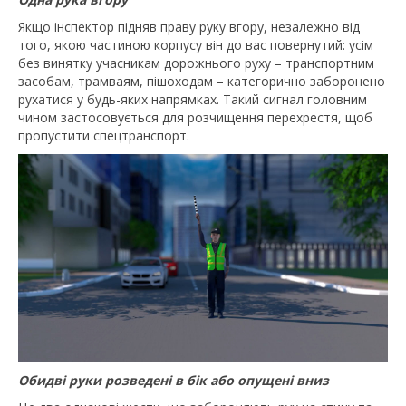
Якщо інспектор підняв праву руку вгору, незалежно від
того, якою частиною корпусу він до вас повернутий: усім
без винятку учасникам дорожнього руху – транспортним
засобам, трамваям, пішоходам – категорично заборонено
рухатися у будь-яких напрямках. Такий сигнал головним
чином застосовується для розчищення перехрестя, щоб
пропустити спецтранспорт.
Обидві руки розведені в бік або опущені вниз