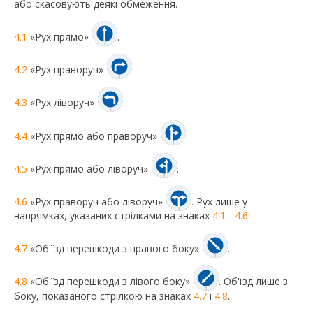
або скасовують деякі обмеження.
4.1
«Рух прямо»
.
4.2
«Рух праворуч»
.
4.3
«Рух ліворуч»
.
4.4
«Рух прямо або праворуч»
.
4.5
«Рух прямо або ліворуч»
.
4.6
«Рух праворуч або ліворуч»
. Рух лише у
напрямках, указаних стрілками на знаках
4.1
-
4.6
.
4.7
«Об'їзд перешкоди з правого боку»
.
4.8
«Об'їзд перешкоди з лівого боку»
. Об'їзд лише з
боку, показаного стрілкою на знаках
4.7
і
4.8
.