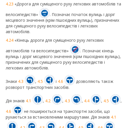
4.23
«Дорога для суміщеного руху легкових автомобілів та
велосипедистів»
. Позначає початок вулиць і доріг
місцевого значення (крім пішохідних вулиць), призначених
для суміщеного руху велосипедистів і легкових
автомобілів.
4.24
«Кінець дороги для суміщеного руху легкових
автомобілів та велосипедистів»
. Позначає кінець
вулиць і доріг місцевого значення (крім пішохідних вулиць),
призначених для суміщеного руху велосипедистів і
легкових автомобілів.
Знаки
4.3
,
4.5
і
4.6
дозволяють також
розворот транспортних засобів.
Дія знаків
4.1
,
4.2
,
4.3
,
4.4
,
4.5
,
4.6
не поширюється на транспортні засоби, що
рухаються за встановленими маршрутами. Дія знаків
4.1
,
4.2
,
4.3
,
4.4
,
4.5
,
4.6