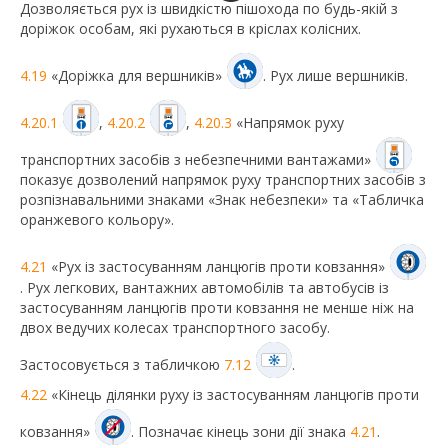
Дозволяється рух із швидкістю пішохода по будь-якій з
доріжок особам, які рухаються в кріслах колісних.
4.19
«Доріжка для вершників»
. Рух лише вершників.
4.20.1
,
4.20.2
,
4.20.3
«Напрямок руху
транспортних засобів з небезпечними вантажами»
показує дозволений напрямок руху транспортних засобів з
розпізнавальними знаками «Знак небезпеки» та «Табличка
оранжевого кольору».
4.21
«Рух із застосуванням ланцюгів проти ковзання»
. Рух легкових, вантажних автомобілів та автобусів із
застосуванням ланцюгів проти ковзання не менше ніж на
двох ведучих колесах транспортного засобу.
Застосовується з табличкою
7.12
.
4.22
«Кінець ділянки руху із застосуванням ланцюгів проти
ковзання»
. Позначає кінець зони дії знака
4.21
.