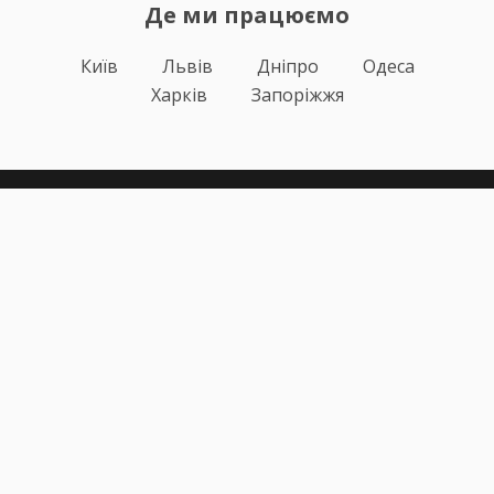
Де ми працюємо
Київ
Львів
Дніпро
Одеса
Харків
Запоріжжя
Теорія
Тести ПДР
Онлайн навчання
Автоінструктори
Відгуки
Блог
Про нас
Статистика за день
Підписка ПДР ОНЛАЙН
Політика конфіденційності
Публічна оферта
Залишилися питання?
+38 (067) 617-43-91
info@pdr-online.com.ua