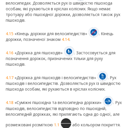
велосипедах. Дозволяється рух із швидкістю пішохода
особам, які рухаються в кріслах колісних. Якщо немає
тротуару або пішохідної доріжки, дозволяється також рух
пішоходів.
4.15
«Кінець доріжки для велосипедистів»
. Кінець
доріжки, позначеної знаком
4.14
.
4.16
«Доріжка для пішоходів»
. Застосовується для
позначення доріжок, призначених тільки для руху
пішоходів.
4.17
«Доріжка для пішоходів і велосипедистів»
. Рух
пішоходів і велосипедистів. Дозволяється рух із швидкістю
пішохода особам, які рухаються в кріслах колісних.
4.18
«Суміжні пішохідна та велосипедна доріжки»
. Рух
пішоходів, велосипедистів відповідно по пішохідній,
велосипедній доріжках, які прилягають одна до одної, але
розмежовані розміткою
1.1
або кольором покриття.