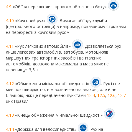
4.9
«Об'їзд перешкоди з правого або лівого боку»
.
4.10
«Круговий рух»
. Вимагає об'їзду клумби
(центрального острівця) в напрямку, показаному стрілками
на перехресті з круговим рухом.
4.11
«Рух легкових автомобілів»
. Дозволяється рух
лише легкових автомобілів, автобусів, мотоциклів,
маршрутних транспортних засобів і вантажних
автомобілів, дозволена максимальна маса яких не
перевищує 3,5 т.
4.12
«Обмеження мінімальної швидкості»
. Рух із не
меншою швидкістю, ніж зазначено на знакові, але й не
більшою, ніж це передбачено пунктами
12.4
,
12.5
,
12.6
,
12.7
цих Правил.
4.13
«Кінець обмеження мінімальної швидкості»
.
4.14
«Доріжка для велосипедистів»
. Рух на