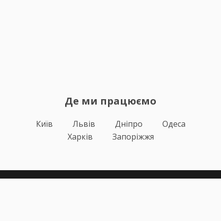
Де ми працюємо
Київ
Львів
Дніпро
Одеса
Харків
Запоріжжя
Теорія
Тести ПДР
Онлайн навчання
Автоінструктори
Відгуки
Блог
Про нас
Статистика за день