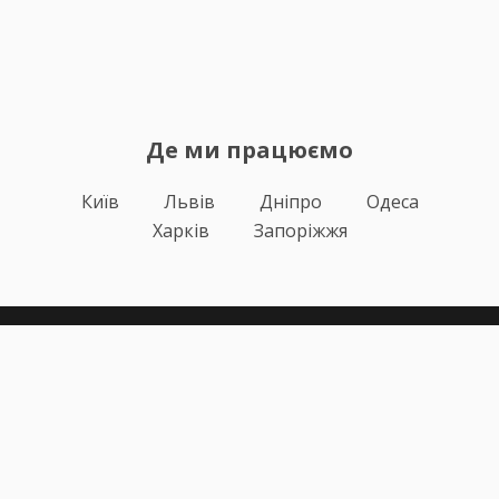
Де ми працюємо
Київ
Львів
Дніпро
Одеса
Харків
Запоріжжя
Теорія
Тести ПДР
Онлайн навчання
Автоінструктори
Відгуки
Блог
Про нас
Статистика за день
Підписка ПДР ОНЛАЙН
Політика конфіденційності
Публічна оферта