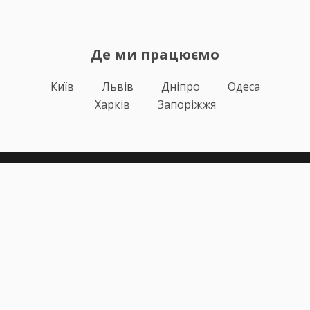
Де ми працюємо
Київ
Львів
Дніпро
Одеса
Харків
Запоріжжя
Теорія
Тести ПДР
Онлайн навчання
Автоінструктори
Відгуки
Блог
Про нас
Статистика за день
Підписка ПДР ОНЛАЙН
Політика конфіденційності
Публічна оферта
Залишилися питання?
+38 (067) 617-43-91
info@pdr-online.com.ua