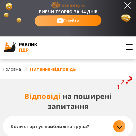
Повний курс
ВИВЧИ ТЕОРІЮ ЗА 14 ДНІВ
Перейти
Головна
Питання-відповідь
Відповіді
на поширені
запитання
Коли стартує найближча група?