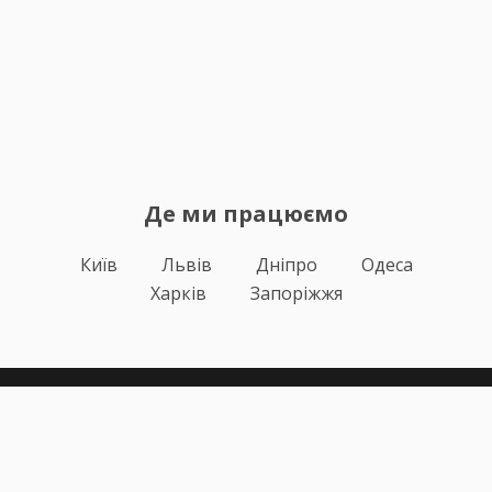
Де ми працюємо
Київ
Львів
Дніпро
Одеса
Харків
Запоріжжя
Теорія
Тести ПДР
Онлайн навчання
Автоінструктори
Відгуки
Блог
Про нас
Статистика за день