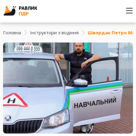
Головна
Інструктори з водіння
Швордак Петро Ми