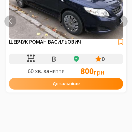
ШЕВЧУК РОМАН ВАСИЛЬОВИЧ
B
0
800
60 хв. заняття
грн
Детальніше