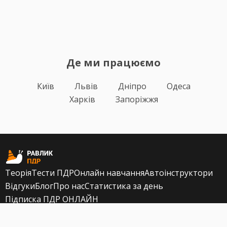
Де ми працюємо
Київ
Львів
Дніпро
Одеса
Харків
Запоріжжя
Теорія
Тести ПДР
Онлайн навчання
Автоінструктори
Відгуки
Блог
Про нас
Статистика за день
Підписка ПДР ОНЛАЙН
Політика конфіденційності
Публічна оферта
Залишилися питання?