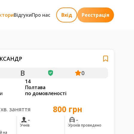
ктори
Відгуки
Про нас
Вхід
Реєстрація
ЕКСАНДР
B
0
14
Полтава
и
по домовленості
800 грн
 хв. заняття
-
-
Учнів
Уроків проведено
й на