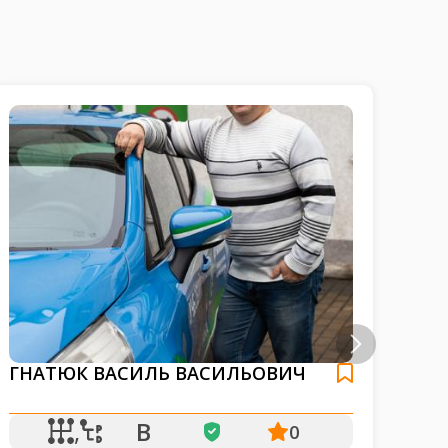
ГНАТЮК ВАСИЛЬ ВАСИЛЬОВИЧ
БО
,
B
0