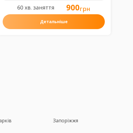
900
60 хв. заняття
грн
Детальніше
арків
Запоріжжя