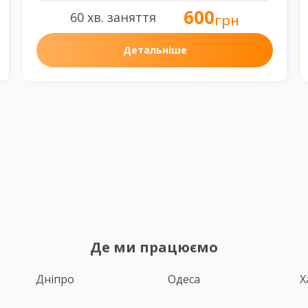
600
60 хв. заняття
грн
Детальніше
Де ми працюємо
Дніпро
Одеса
Х