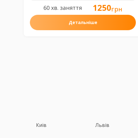
1250
60 хв. заняття
грн
Детальніше
Київ
Львів