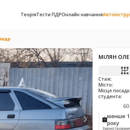
Теорія
Тести ПДР
Онлайн навчання
Автоінстру
андр
МІЛЯН ОЛ
Стаж:
Місто:
Місце посадк
студента:
60
менше 1
року
Зареєстровани