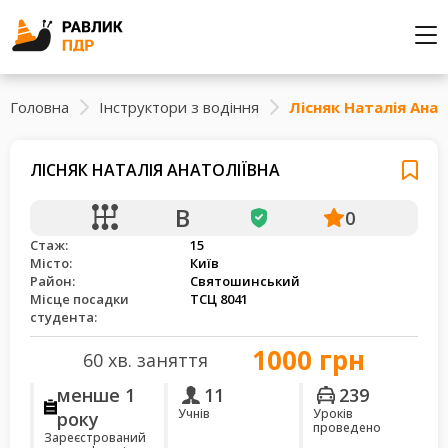
Головна
Інструктори з водіння
Лісняк Наталія Анат
ЛІСНЯК НАТАЛІЯ АНАТОЛІЇВНА
B
0
Стаж:
15
Місто:
Київ
Район:
Святошинський
Місце посадки
ТСЦ 8041
студента:
1000 грн
60 хв. заняття
менше 1
11
239
Учнів
Уроків
року
проведено
Зареєстрований