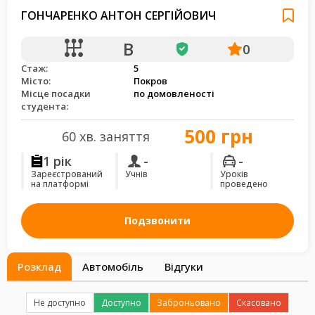
ГОНЧАРЕНКО АНТОН СЕРГІЙОВИЧ
B
0
Стаж:
5
Місто:
Покров
Місце посадки
по домовленості
студента:
500 грн
60 хв. заняття
1 рік
-
-
Зареєстрований
Учнів
Уроків
на платформі
проведено
Подзвонити
Розклад
Автомобіль
Відгуки
Не доступно
Доступно
Заброньовано
Скасовано