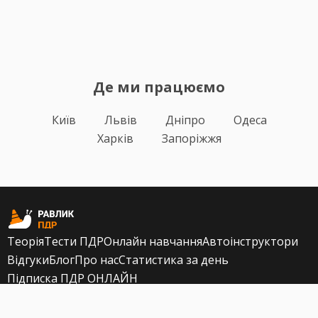
Де ми працюємо
Київ
Львів
Дніпро
Одеса
Харків
Запоріжжя
Теорія
Тести ПДР
Онлайн навчання
Автоінструктори
Відгуки
Блог
Про нас
Статистика за день
Підписка ПДР ОНЛАЙН
Політика конфіденційності
Публічна оферта
Залишилися питання?