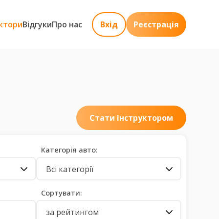
ктори
Відгуки
Про нас
Вхід
Реєстрація
Стати інструктором
Категорія авто:
Всі категорії
Сортувати:
за рейтингом