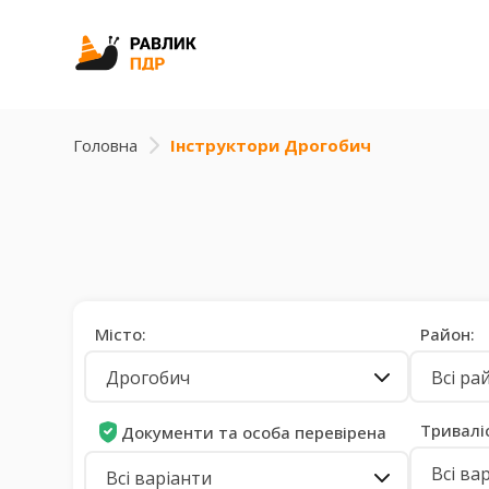
Головна
Інструктори Дрогобич
Місто:
Район:
Дрогобич
Всі ра
Тривалі
Документи та особа перевірена
Всі ва
Всі варіанти