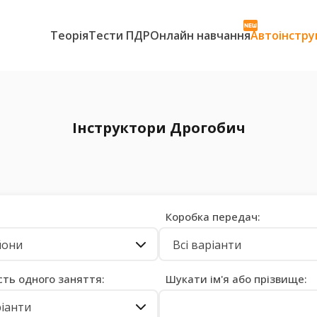
Теорія
Тести ПДР
Онлайн навчання
Автоінстру
Інструктори Дрогобич
Коробка передач:
йони
Всі варіанти
сть одного заняття:
Шукати ім'я або прізвище:
ріанти