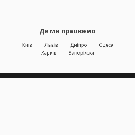
Де ми працюємо
Київ
Львів
Дніпро
Одеса
Харків
Запоріжжя
Теорія
Тести ПДР
Онлайн навчання
Автоінструктори
Відгуки
Блог
Про нас
Статистика за день
Підписка ПДР ОНЛАЙН
Політика конфіденційності
Публічна оферта
Залишилися питання?
+38 (067) 617-43-91